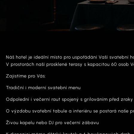
Náš hotel je ideální místo pro uspořádání Vaší svatební ho
V prostorách naší prosklené terasy s kapacitou 60 osob V
Zajistíme pro Vás:
Tradiční i moderní svatební menu
Odpolední i večerní raut spojený s grilováním před zraky
O výzdobu svatební tabule a interiéru se postará naše p
Živou kapelu nebo DJ pro večerní zábavu