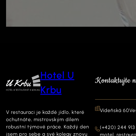
Hotel U
Kontaktujte n
Krbu
Vídeňská 60
Ve
V restauraci je každé jídlo, které
ochutnáte, mistrovským dílem
robustní týmové práce. Každý den
(+420) 244 913
jsem pro sebe a své kolegy znovu
motel, restaur