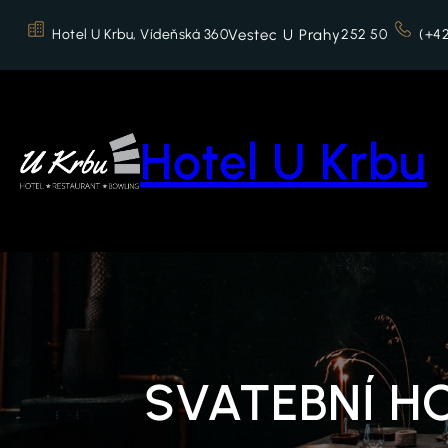
Přeskočit
na
Hotel U Krbu, Vídeňská 360
Vestec U Prahy
252 50
(+42
obsah
Hotel U Krbu
SVATEBNÍ H