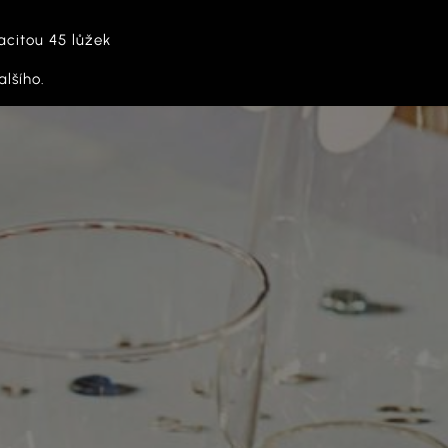
acitou 45 lůžek
lšího.