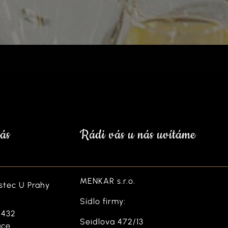
ás
Rádi vás u nás uvítáme
MENKAR s.r.o.
stec U Prahy
Sídlo firmy:
 432
Seidlova 472/13
ace