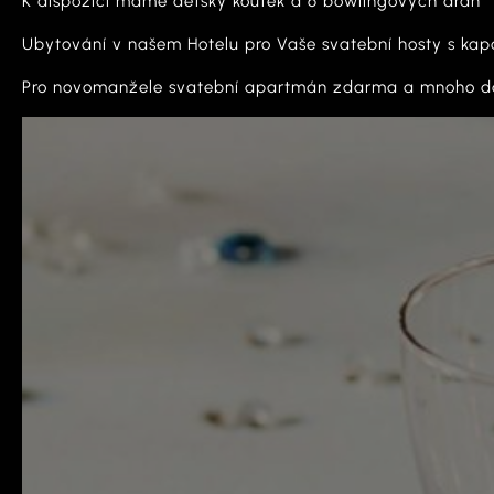
K dispozici máme dětský koutek a 6 bowlingových drah
Ubytování v našem Hotelu pro Vaše svatební hosty s kap
Pro novomanžele svatební apartmán zdarma a mnoho da